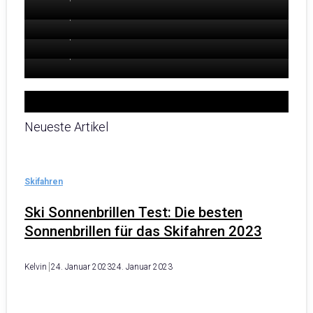
2023
Kelvin
24. Januar 2023
24. Januar 2023
Kelvin
24. Januar 2023
24. Januar 2023
Kelvin
24. Januar 2023
24. Januar 2023
Neueste Artikel
Skifahren
Ski Sonnenbrillen Test: Die besten
Sonnenbrillen für das Skifahren 2023
Kelvin
24. Januar 2023
24. Januar 2023