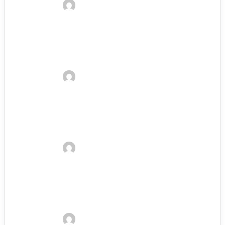
Kelvin
4. Januar 2023
Splitboard Bindung Test: Die 4 besten
Splitboard Bindungen 2023
Kelvin
3. Januar 2023
Snowboard Werkzeug Test: Die 10
besten Snowboard Werkzeuge 2023
Kelvin
3. Januar 2023
Protektorenhose Test: Die besten
Protektorenhosen 2023
Kelvin
3. Januar 2023