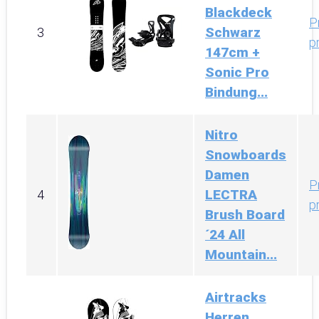
Blackdeck
P
Schwarz
3
p
147cm +
Sonic Pro
Bindung...
Nitro
Snowboards
Damen
P
LECTRA
4
p
Brush Board
´24 All
Mountain...
Airtracks
Herren