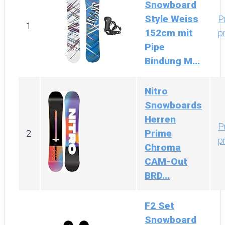
Snowboard
Style Weiss
P
1
152cm mit
p
Pipe
Bindung M...
Nitro
Snowboards
Herren
P
Prime
2
p
Chroma
CAM-Out
BRD...
F2 Set
Snowboard