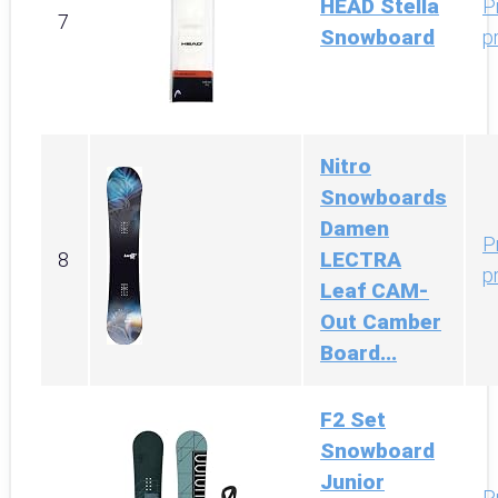
HEAD Stella
P
7
Snowboard
p
Nitro
Snowboards
Damen
P
LECTRA
8
p
Leaf CAM-
Out Camber
Board...
F2 Set
Snowboard
Junior
P