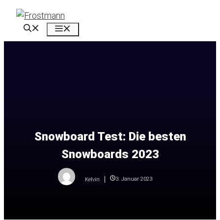
Zum
Inhalt
Menü
springen
Snowboard Test: Die besten
Snowboards 2023
3. Januar 2023
Kelvin