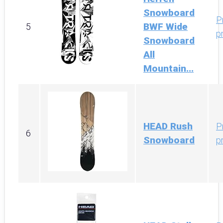
Snowboard
P
BWF Wide
5
p
Snowboard
All
Mountain...
HEAD Rush
P
6
Snowboard
p