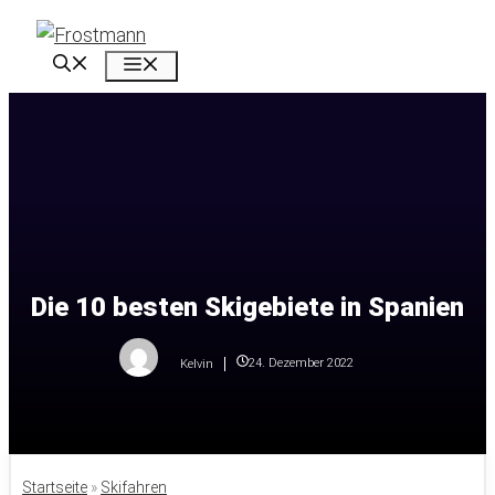
Zum
Inhalt
Menü
springen
Die 10 besten Skigebiete in Spanien
24. Dezember 2022
Kelvin
Startseite
»
Skifahren