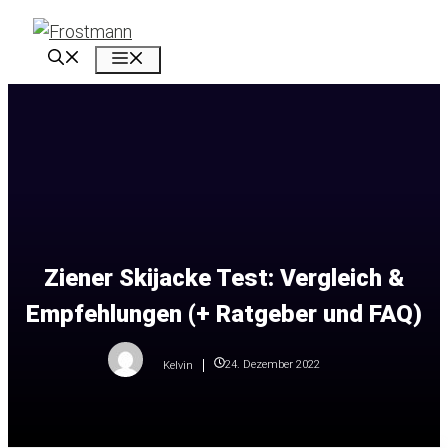
Zum
Inhalt
Menü
springen
Ziener Skijacke Test: Vergleich &
Empfehlungen (+ Ratgeber und FAQ)
24. Dezember 2022
Kelvin