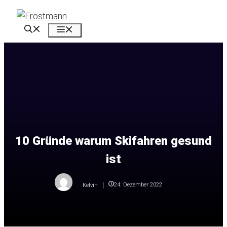
Zum
Inhalt
Menü
springen
10 Gründe warum Skifahren gesund
ist
24. Dezember 2022
Kelvin