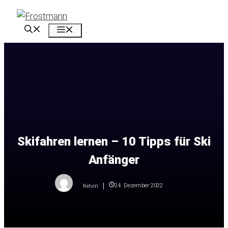
Zum
Inhalt
Menü
springen
Skifahren lernen – 10 Tipps für Ski
Anfänger
24. Dezember 2022
Kelvin