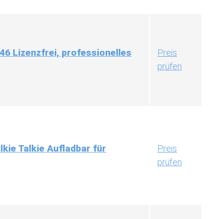
6 Lizenzfrei, professionelles
Preis
prüfen
kie Talkie Aufladbar für
Preis
prüfen