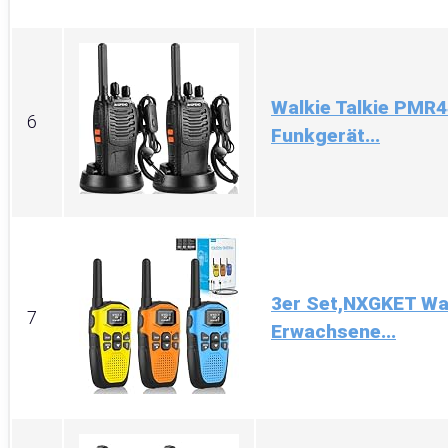
Walkie Talkie PMR44
6
Funkgerät...
3er Set,NXGKET Wal
7
Erwachsene...