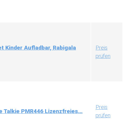
et Kinder Aufladbar, Rabigala
Preis
prüfen
Preis
 Talkie PMR446 Lizenzfreies...
prüfen