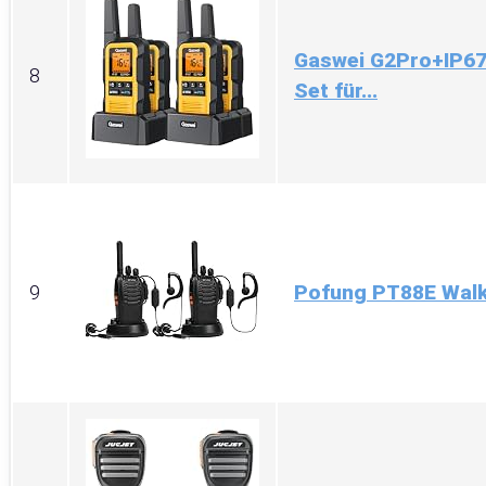
Gaswei G2Pro+IP67 
8
Set für...
Pofung PT88E Walki
9