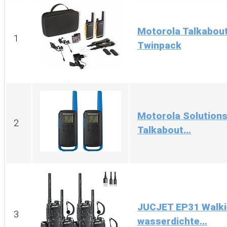
Motorola Talkabou
1
Twinpack
Motorola Solutions
2
Talkabout...
JUCJET EP31 Walkie
3
wasserdichte...