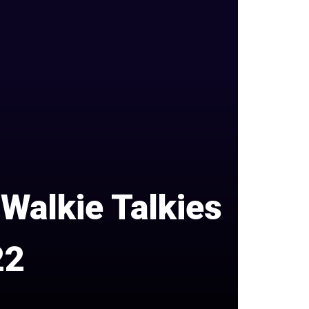
 Walkie Talkies
22