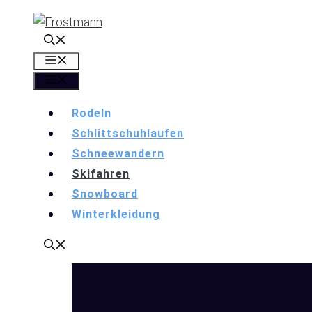
Zum
Inhalt
springen
Menü
Menü
Rodeln
Schlittschuhlaufen
Schneewandern
Skifahren
Snowboard
Winterkleidung