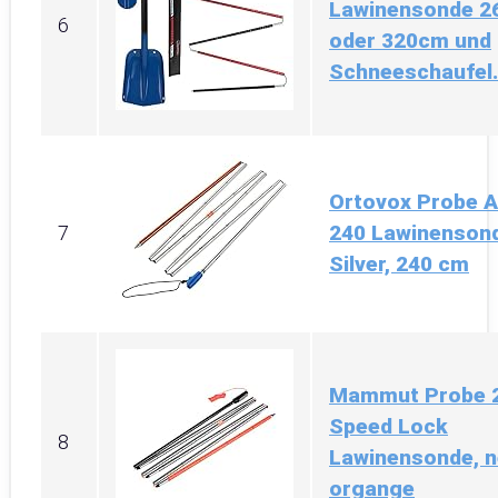
Lawinensonde 2
6
oder 320cm und
Schneeschaufel.
Ortovox Probe A
240 Lawinenson
7
Silver, 240 cm
Mammut Probe 
Speed Lock
8
Lawinensonde, 
organge