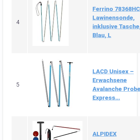
Ferrino 78368H
Lawinensonde,
4
inklusive Tasche
Blau, L
LACD Unisex –
Erwachsene
5
Avalanche Prob
Express...
ALPIDEX