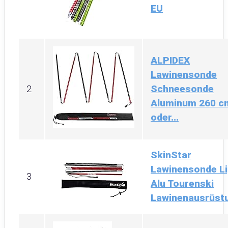
EU
ALPIDEX
Lawinensonde
Schneesonde
2
Aluminum 260 c
oder...
SkinStar
Lawinensonde Li
3
Alu Tourenski
Lawinenausrüstu