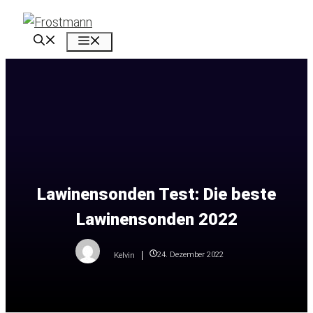
Zum
Inhalt
Menü
springen
Lawinensonden Test: Die beste
Lawinensonden 2022
24. Dezember 2022
Kelvin